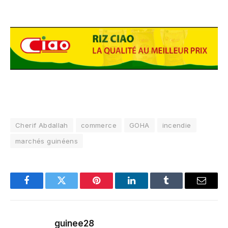
Cherif Abdallah
commerce
GOHA
incendie
marchés guinéens
Facebook
Twitter
Pinterest
LinkedIn
Tumblr
Email
guinee28