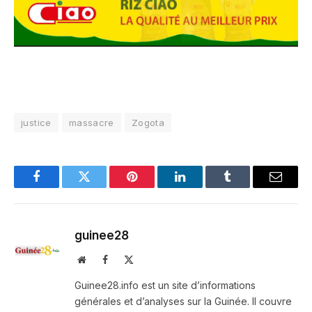
justice
massacre
Zogota
Facebook
Twitter
Pinterest
LinkedIn
Tumblr
Email
guinee28
Website
Facebook
X
(Twitter)
Guinee28.info est un site d’informations
générales et d’analyses sur la Guinée. Il couvre