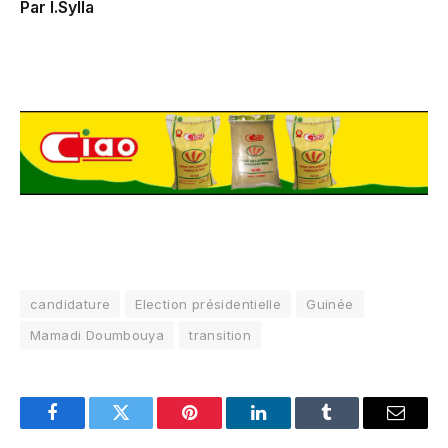
Par I.Sylla
candidature
Election présidentielle
Guinée
Mamadi Doumbouya
transition
Facebook
Twitter
Pinterest
LinkedIn
Tumblr
Email