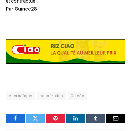
et contractuel.
Par Guinee28
Azerbaïdjan
coopération
Guinée
Facebook
Twitter
Pinterest
LinkedIn
Tumblr
Email