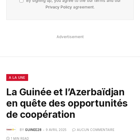
By signing up, you agree to the our terms and our
Privacy Policy
agreement.
Advertisement
A LA UNE
La Guinée et l’Azerbaïdjan
en quête des opportunités
de coopération
BY
GUINEE28
9 AVRIL 2025
AUCUN COMMENTAIRE
1 MIN READ