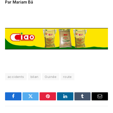
Par Mariam Bâ
accidents
bilan
Guinée
route
Facebook
Twitter
Pinterest
LinkedIn
Tumblr
Email