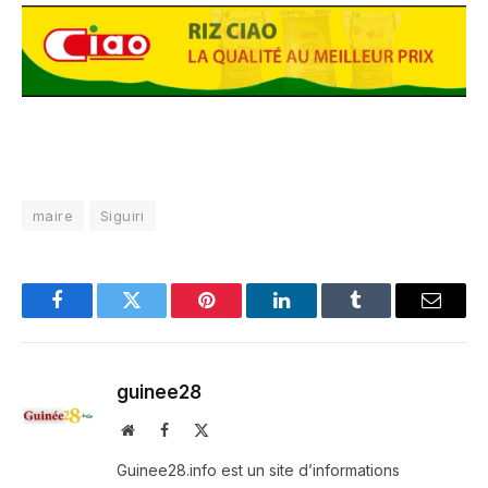
maire
Siguiri
Facebook
Twitter
Pinterest
LinkedIn
Tumblr
Email
guinee28
Website
Facebook
X
(Twitter)
Guinee28.info est un site d’informations