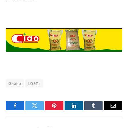
Ghana
LGBT+
Facebook
Twitter
Pinterest
LinkedIn
Tumblr
Email