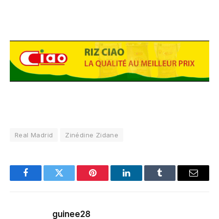
Real Madrid
Zinédine Zidane
Facebook
Twitter
Pinterest
LinkedIn
Tumblr
Email
guinee28