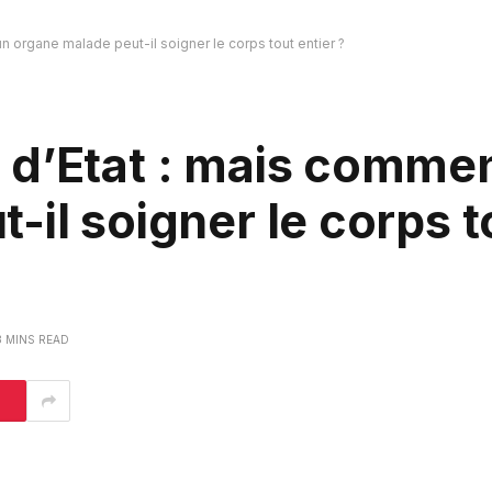
 organe malade peut-il soigner le corps tout entier ?
 d’Etat : mais comme
il soigner le corps t
3 MINS READ