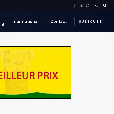
Facebook
X
Instagram
(Twitter)
International
Contact
SUBSCRIBE
nt