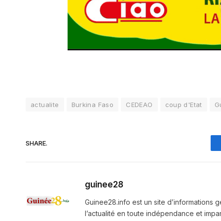
actualite
Burkina Faso
CEDEAO
coup d'Etat
G
SHARE.
guinee28
Guinee28.info est un site d’informations g
l’actualité en toute indépendance et impart