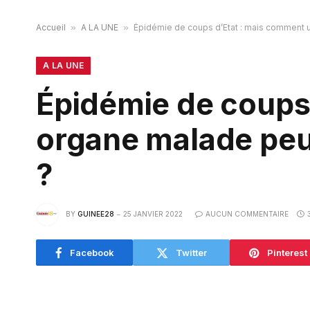
Accueil
»
A LA UNE
»
Épidémie de coups d’Etat : mais comment un
A LA UNE
Épidémie de coups
organe malade peut-
?
BY
GUINEE28
25 JANVIER 2022
AUCUN COMMENTAIRE
Facebook
Twitter
Pinterest