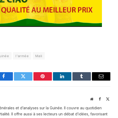
uinée
l'armée
Mali
Facebook
Twitter
Pinterest
LinkedIn
Tumblr
Email
Website
Facebook
X
(Twit
énérales et d’analyses sur la Guinée. Il couvre au quotidien
ialité. Il offre aussi à ses lecteurs un débat d’idées, favorisant