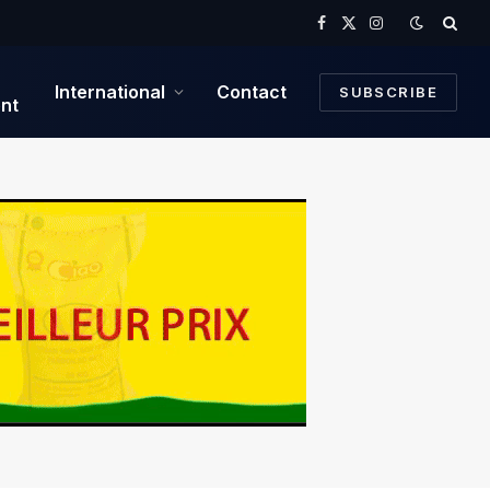
Facebook
X
Instagram
(Twitter)
International
Contact
SUBSCRIBE
nt