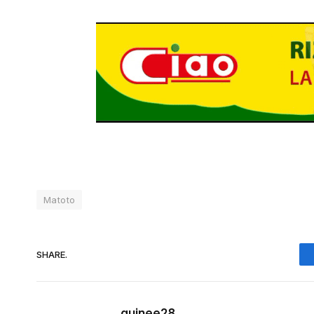
Matoto
SHARE.
guinee28