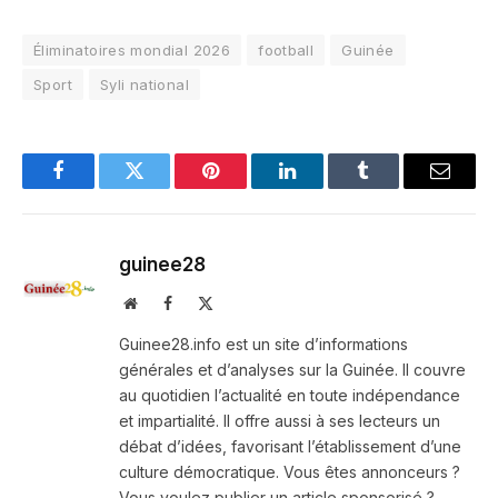
Éliminatoires mondial 2026
football
Guinée
Sport
Syli national
Facebook
Twitter
Pinterest
LinkedIn
Tumblr
Email
guinee28
Website
Facebook
X
(Twitter)
Guinee28.info est un site d’informations
générales et d’analyses sur la Guinée. Il couvre
au quotidien l’actualité en toute indépendance
et impartialité. Il offre aussi à ses lecteurs un
débat d’idées, favorisant l’établissement d’une
culture démocratique. Vous êtes annonceurs ?
Vous voulez publier un article sponsorisé ?