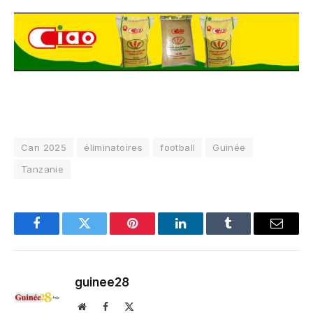
Can 2025
éliminatoires
football
Guinée
Tanzanie
Facebook
Twitter
Pinterest
LinkedIn
Tumblr
Email
guinee28
Website
Facebook
X