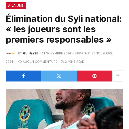
A LA UNE
Élimination du Syli national:
« les joueurs sont les
premiers responsables »
BY
GUINEE28
21 NOVEMBRE 2024
UPDATED:
21 NOVEMBRE
2024
AUCUN COMMENTAIRE
2 MINS READ