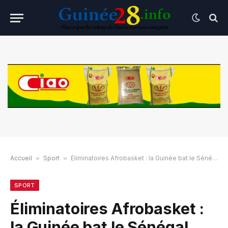
Accueil
»
Sport
»
Éliminatoires Afrobasket : la Guinée bat le Sénégal (68-55)
SPORT
Éliminatoires Afrobasket :
la Guinée bat le Sénégal