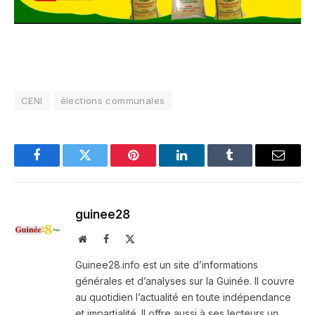
CENI
élections communales
Facebook
Twitter
Pinterest
LinkedIn
Tumblr
Email
guinee28
Website
Facebook
X
(Twitter)
Guinee28.info est un site d’informations
générales et d’analyses sur la Guinée. Il couvre
au quotidien l’actualité en toute indépendance
et impartialité. Il offre aussi à ses lecteurs un