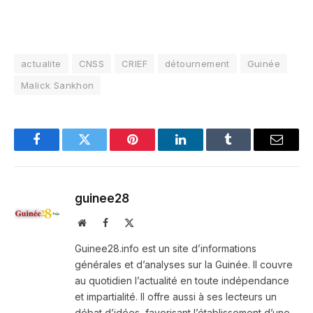
actualite
CNSS
CRIEF
détournement
Guinée
Malick Sankhon
Facebook
Twitter
Pinterest
LinkedIn
Tumblr
Email
guinee28
Website
Facebook
X
(Twitter)
Guinee28.info est un site d’informations
générales et d’analyses sur la Guinée. Il couvre
au quotidien l’actualité en toute indépendance
et impartialité. Il offre aussi à ses lecteurs un
débat d’idées, favorisant l’établissement d’une