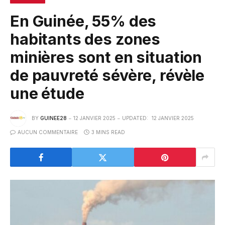
En Guinée, 55% des
habitants des zones
minières sont en situation
de pauvreté sévère, révèle
une étude
BY
GUINEE28
12 JANVIER 2025
UPDATED:
12 JANVIER 2025
AUCUN COMMENTAIRE
3 MINS READ