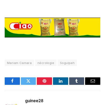
Mariam Camara
nécrologie
Soguipah
Facebook
Twitter
Pinterest
LinkedIn
Tumblr
Email
guinee28