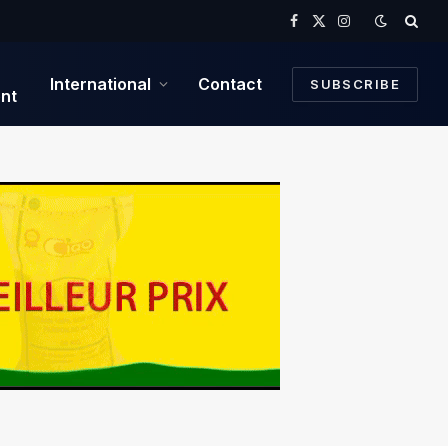
Facebook
X
Instagram
(Twitter)
International
Contact
SUBSCRIBE
nt