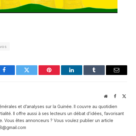
vos
Facebook
Twitter
Pinterest
LinkedIn
Tumblr
Email
Website
Facebook
X
(Twit
énérales et d’analyses sur la Guinée. Il couvre au quotidien
ialité. Il offre aussi à ses lecteurs un débat d’idées, favorisant
e. Vous êtes annonceurs ? Vous voulez publier un article
e28@gmail.com