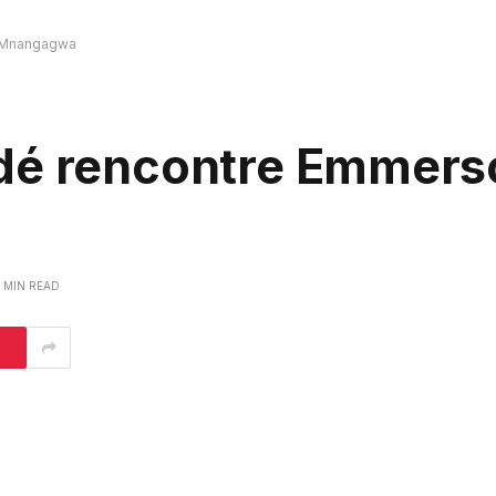
n Mnangagwa
ndé rencontre Emmers
1 MIN READ