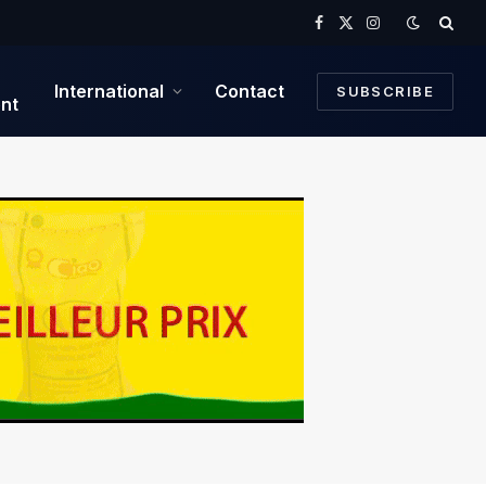
Facebook
X
Instagram
(Twitter)
International
Contact
SUBSCRIBE
nt