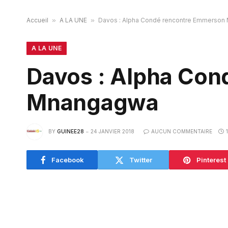
Accueil
»
A LA UNE
»
Davos : Alpha Condé rencontre Emmerso
A LA UNE
Davos : Alpha Co
Mnangagwa
BY
GUINEE28
24 JANVIER 2018
AUCUN COMMENTAIRE
Facebook
Twitter
Pinterest