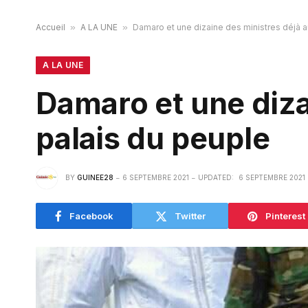
Accueil
»
A LA UNE
»
Damaro et une dizaine des ministres déjà a
A LA UNE
Damaro et une diza
palais du peuple
BY
GUINEE28
6 SEPTEMBRE 2021
UPDATED:
6 SEPTEMBRE 2021
Facebook
Twitter
Pinterest