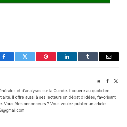
Facebook
Twitter
Pinterest
LinkedIn
Tumblr
Email
Website
Facebook
X
(Twit
énérales et d’analyses sur la Guinée. Il couvre au quotidien
ialité. Il offre aussi à ses lecteurs un débat d’idées, favorisant
e. Vous êtes annonceurs ? Vous voulez publier un article
e28@gmail.com