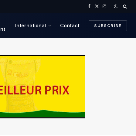
Facebook
X
Instagram
(Twitter)
International
Contact
SUBSCRIBE
nt