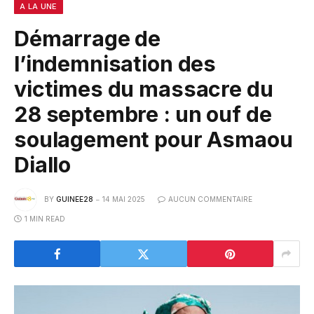
A LA UNE
Démarrage de
l’indemnisation des
victimes du massacre du
28 septembre : un ouf de
soulagement pour Asmaou
Diallo
BY
GUINEE28
14 MAI 2025
AUCUN COMMENTAIRE
1 MIN READ