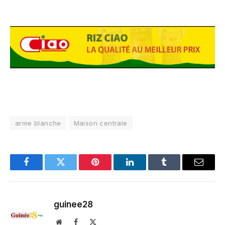
arme blanche
Maison centrale
Facebook
Twitter
Pinterest
LinkedIn
Tumblr
Email
guinee28
Website
Facebook
X