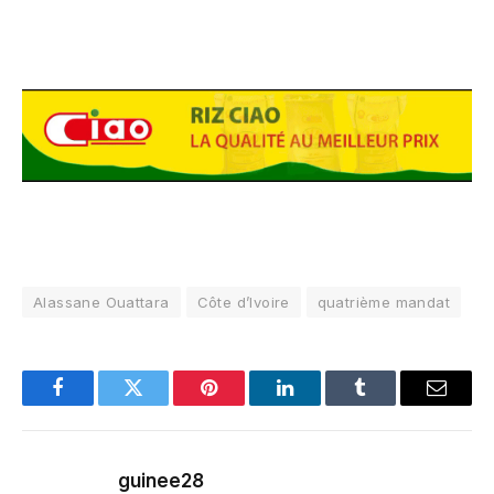
Alassane Ouattara
Côte d’Ivoire
quatrième mandat
Facebook
Twitter
Pinterest
LinkedIn
Tumblr
Email
guinee28