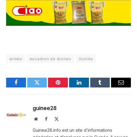
armée
escadron de drones
Guinée
Facebook
Twitter
Pinterest
LinkedIn
Tumblr
Email
guinee28
Website
Facebook
X
(Twitter)
Guinee28.info est un site d’informations