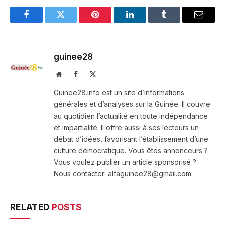
Facebook
Twitter
Pinterest
LinkedIn
Tumblr
Email
guinee28
Website
Facebook
X
(Twitter)
Guinee28.info est un site d’informations
générales et d’analyses sur la Guinée. Il couvre
au quotidien l’actualité en toute indépendance
et impartialité. Il offre aussi à ses lecteurs un
débat d’idées, favorisant l’établissement d’une
culture démocratique. Vous êtes annonceurs ?
Vous voulez publier un article sponsorisé ?
Nous contacter: alfaguinee28@gmail.com
RELATED
POSTS