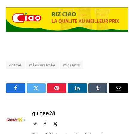
drame
méditerranée
migrants
Facebook
Twitter
Pinterest
LinkedIn
Tumblr
Email
guinee28
Website
Facebook
X
(Twitter)