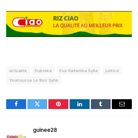
actualite
Dubreka
Eva Kaltamba Sylla
justice
Younoussa Le Bon Sylla
Facebook
Twitter
Pinterest
LinkedIn
Tumblr
Email
guinee28