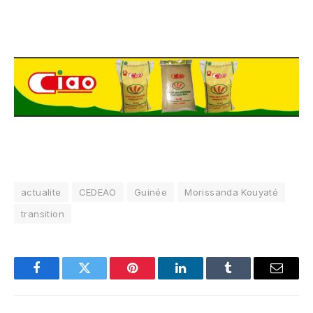
actualite
CEDEAO
Guinée
Morissanda Kouyaté
transition
Facebook
Twitter
Pinterest
LinkedIn
Tumblr
Email