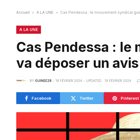
Accueil
»
A LA UNE
»
Cas Pendessa : le mouvement syndical gui
A LA UNE
Cas Pendessa : le
va déposer un avis
BY
GUINEE28
18 FÉVRIER 2024
UPDATED:
19 FÉVRIER 2024
Facebook
Twitter
Pinterest