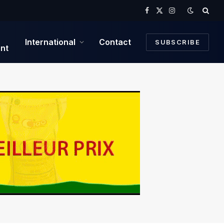
Facebook
X
Instagram
(Twitter)
International
Contact
SUBSCRIBE
nt