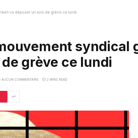
néen va déposer un avis de grève ce lundi
 mouvement syndical 
 de grève ce lundi
AUCUN COMMENTAIRE
2 MINS READ