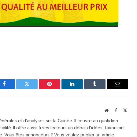
Facebook
Twitter
Pinterest
LinkedIn
Tumblr
Email
Website
Facebook
X
(Twit
énérales et d’analyses sur la Guinée. Il couvre au quotidien
ialité. Il offre aussi à ses lecteurs un débat d’idées, favorisant
e. Vous êtes annonceurs ? Vous voulez publier un article