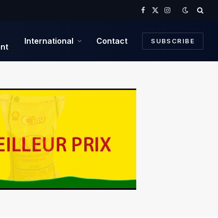
Facebook
X
Instagram
(Twitter)
International
Contact
SUBSCRIBE
nt