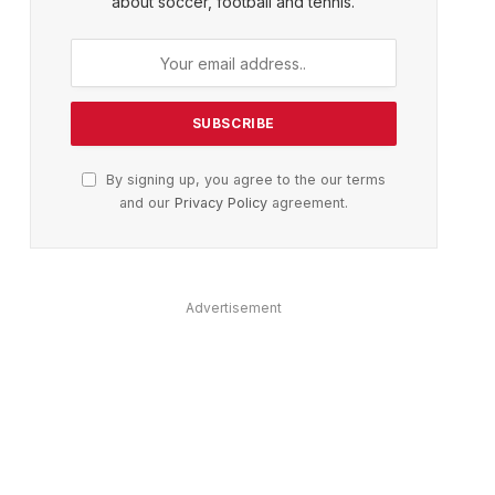
about soccer, football and tennis.
ter)
By signing up, you agree to the our terms
and our
Privacy Policy
agreement.
Advertisement