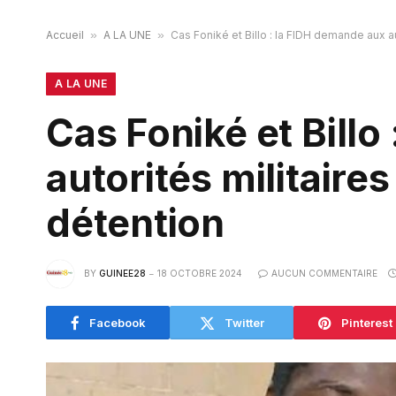
Accueil
»
A LA UNE
»
Cas Foniké et Billo : la FIDH demande aux au
A LA UNE
Cas Foniké et Billo
autorités militaires
détention
BY
GUINEE28
18 OCTOBRE 2024
AUCUN COMMENTAIRE
Facebook
Twitter
Pinterest