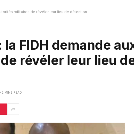
torités militaires de révéler leur lieu de détention
 : la FIDH demande au
 de révéler leur lieu d
2 MINS READ