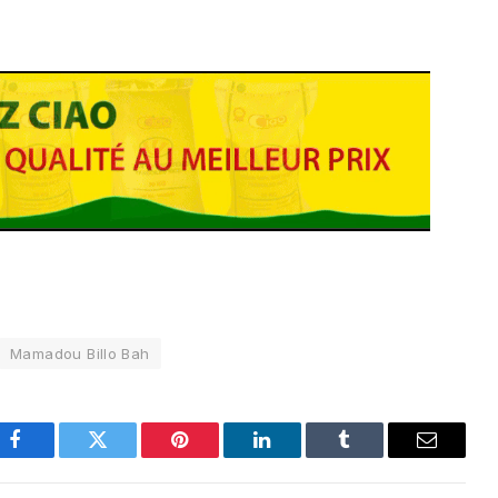
Mamadou Billo Bah
Facebook
Twitter
Pinterest
LinkedIn
Tumblr
Email