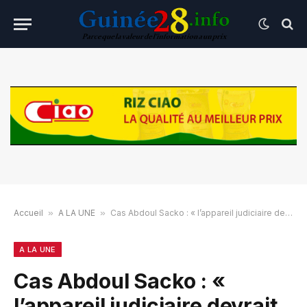
Accueil
»
A LA UNE
»
Cas Abdoul Sacko : « l’appareil judiciaire devrait se mettre en branle pour éclairer l’opinion », Ousmane Gaoual Diallo
A LA UNE
Cas Abdoul Sacko : «
l’appareil judiciaire devrait