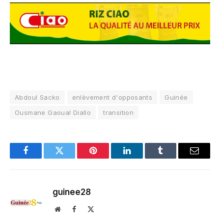
Abdoul Sacko
enlèvement d'opposants
Guinée
Ousmane Gaoual Diallo
transition
Facebook
Twitter
Pinterest
LinkedIn
Tumblr
Email
guinee28
Website
Facebook
X
(Twitter)