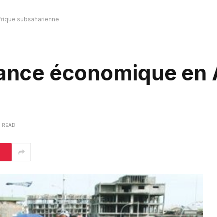
frique subsaharienne
ssance économique en 
S READ