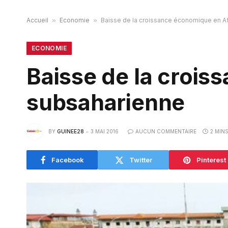
Accueil
»
Economie
»
Baisse de la croissance économique en A
ECONOMIE
Baisse de la croi
subsaharienne
BY
GUINEE28
3 MAI 2016
AUCUN COMMENTAIRE
2 MIN
Facebook
Twitter
Pinterest