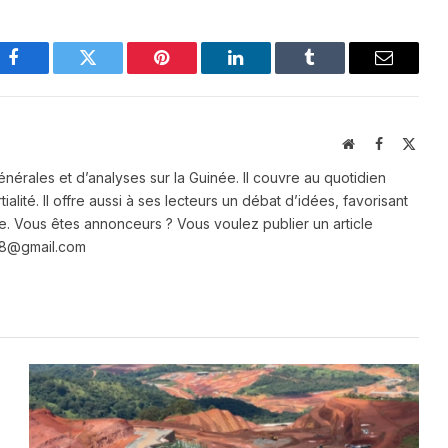
Facebook
Twitter
Pinterest
LinkedIn
Tumblr
Email
Website
Facebook
X
(Twit
énérales et d’analyses sur la Guinée. Il couvre au quotidien
ialité. Il offre aussi à ses lecteurs un débat d’idées, favorisant
e. Vous êtes annonceurs ? Vous voulez publier un article
e28@gmail.com