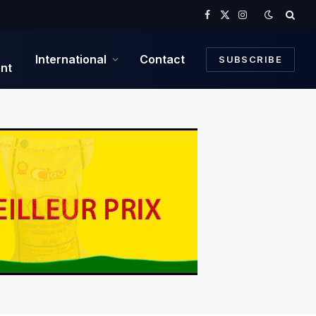
Facebook
X
Instagram
(Twitter)
International
Contact
SUBSCRIBE
nt