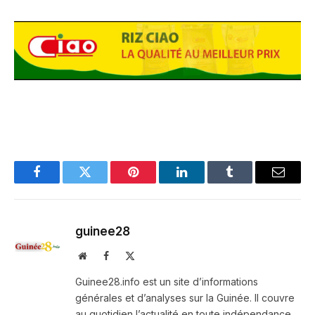
Facebook
Twitter
Pinterest
LinkedIn
Tumblr
Email
guinee28
Website
Facebook
X
(Twitter)
Guinee28.info est un site d’informations
générales et d’analyses sur la Guinée. Il couvre
au quotidien l’actualité en toute indépendance