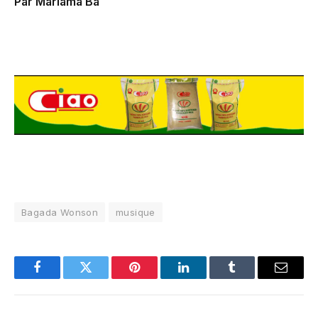
Par Mariama Bâ
Bagada Wonson
musique
Facebook
Twitter
Pinterest
LinkedIn
Tumblr
Email