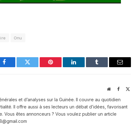
ire
Onu
Facebook
Twitter
Pinterest
LinkedIn
Tumblr
Email
Website
Facebook
X
(Twit
énérales et d’analyses sur la Guinée. Il couvre au quotidien
ialité. Il offre aussi à ses lecteurs un débat d’idées, favorisant
e. Vous êtes annonceurs ? Vous voulez publier un article
e28@gmail.com