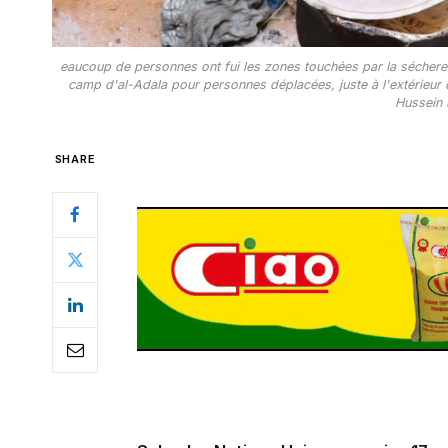
eaucoup de personnes ont fui les zones touchées par la sécheres
camp d'al-Adala pour personnes déplacées, juste à l'extérieur 
Hussein
SHARE