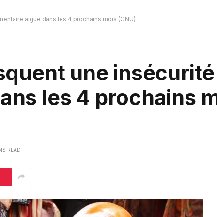
limentaire aiguë dans les 4 prochains mois (ONU)
isquent une insécurité
dans les 4 prochains 
INS READ