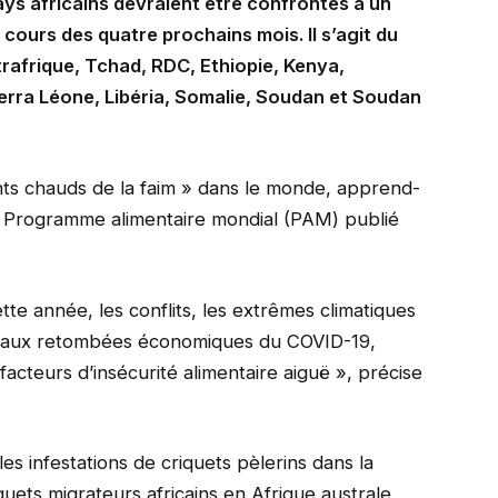
ays africains devraient être confrontés à un
 cours des quatre prochains mois. Il s’agit du
trafrique, Tchad, RDC, Ethiopie, Kenya,
rra Léone, Libéria, Somalie, Soudan et Soudan
ints chauds de la faim » dans le monde, apprend-
 Programme alimentaire mondial (PAM) publié
e année, les conflits, les extrêmes climatiques
és aux retombées économiques du COVID-19,
acteurs d’insécurité alimentaire aiguë », précise
s infestations de criquets pèlerins dans la
quets migrateurs africains en Afrique australe