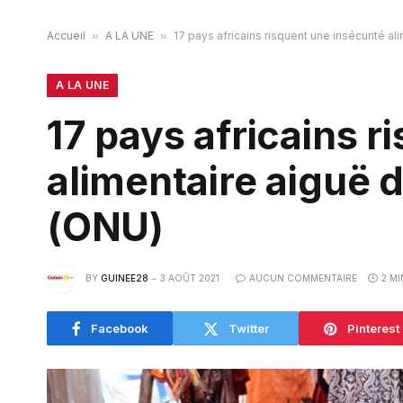
Accueil
»
A LA UNE
»
17 pays africains risquent une insécurité a
A LA UNE
17 pays africains r
alimentaire aiguë 
(ONU)
BY
GUINEE28
3 AOÛT 2021
AUCUN COMMENTAIRE
2 M
Facebook
Twitter
Pinterest