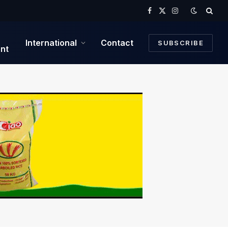
Facebook
X
Instagram
(Twitter)
International
Contact
SUBSCRIBE
nt