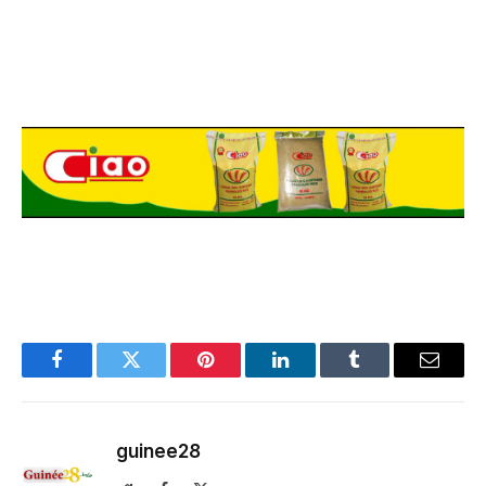
Facebook
Twitter
Pinterest
LinkedIn
Tumblr
Email
guinee28