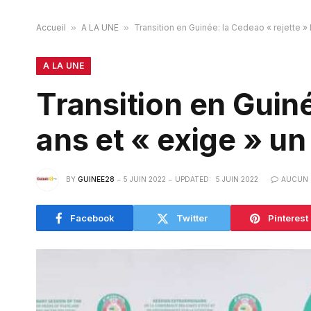
Accueil
»
A LA UNE
»
Transition en Guinée: la Cedeao « rejette » 
A LA UNE
Transition en Guiné
ans et « exige » u
BY
GUINEE28
5 JUIN 2022
UPDATED:
5 JUIN 2022
AUCUN 
Facebook
Twitter
Pinterest