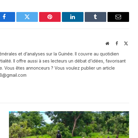
Facebook
Twitter
Pinterest
LinkedIn
Tumblr
Email
Website
Facebook
X
(Twit
énérales et d’analyses sur la Guinée. Il couvre au quotidien
ialité. Il offre aussi à ses lecteurs un débat d’idées, favorisant
e. Vous êtes annonceurs ? Vous voulez publier un article
e28@gmail.com