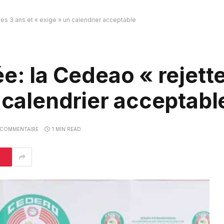
les 3 ans et « exige » un calendrier acceptable
e: la Cedeao « rejette
n calendrier acceptabl
COMMENTAIRE
1 MIN READ