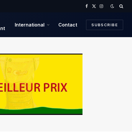
Facebook
X
Instagram
(Twitter)
International
Contact
SUBSCRIBE
nt