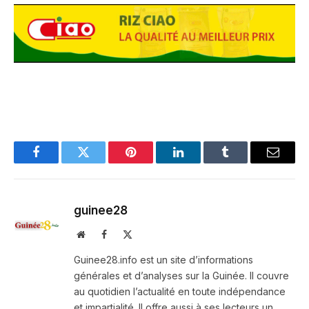
Facebook
Twitter
Pinterest
LinkedIn
Tumblr
Email
guinee28
Website
Facebook
X
(Twitter)
Guinee28.info est un site d’informations
générales et d’analyses sur la Guinée. Il couvre
au quotidien l’actualité en toute indépendance
et impartialité. Il offre aussi à ses lecteurs un