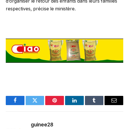
d’organiser le retour des enfants dans leurs familles
respectives, précise le ministère.
Facebook
Twitter
Pinterest
LinkedIn
Tumblr
Email
guinee28