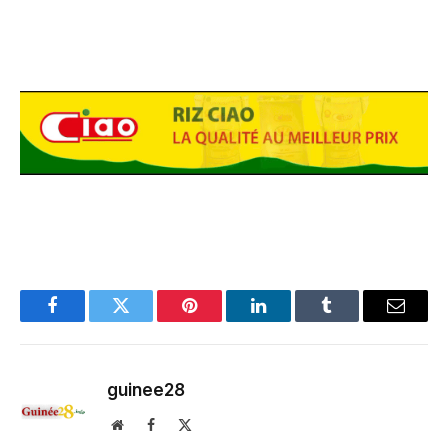
Facebook
Twitter
Pinterest
LinkedIn
Tumblr
Email
guinee28
Website
Facebook
X
(Twitter)