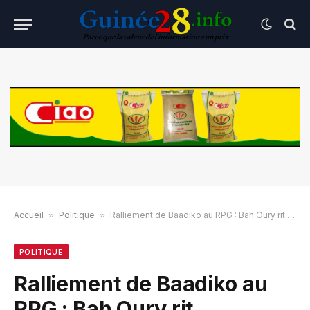
Accueil
»
Politique
»
Ralliement de Baadiko au RPG : Bah Oury rit d’amertume !
POLITIQUE
Ralliement de Baadiko au
RPG : Bah Oury rit