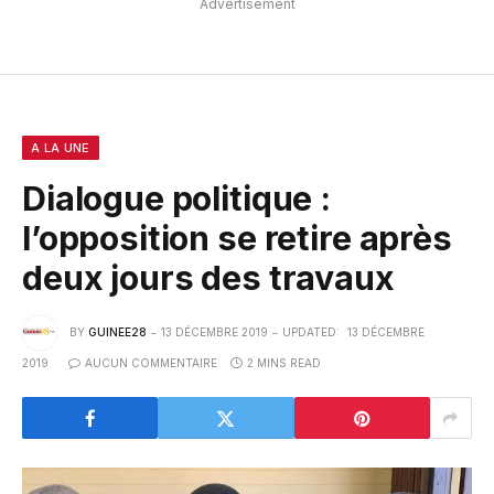
Advertisement
A LA UNE
Dialogue politique :
l’opposition se retire après
deux jours des travaux
BY
GUINEE28
13 DÉCEMBRE 2019
UPDATED:
13 DÉCEMBRE
2019
AUCUN COMMENTAIRE
2 MINS READ