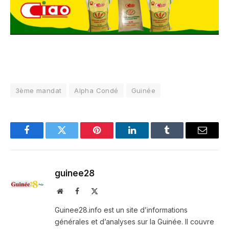
3ème mandat
Alpha Condé
Guinée
Facebook
Twitter
Pinterest
LinkedIn
Tumblr
Email
guinee28
Website
Facebook
X
(Twitter)
Guinee28.info est un site d’informations
générales et d’analyses sur la Guinée. Il couvre