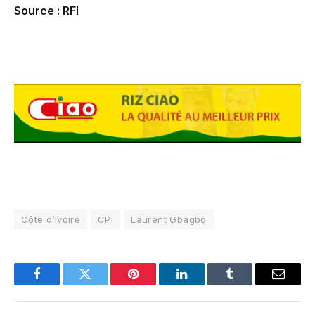
Source : RFI
Côte d’Ivoire
CPI
Laurent Gbagbo
Facebook
Twitter
Pinterest
LinkedIn
Tumblr
Email