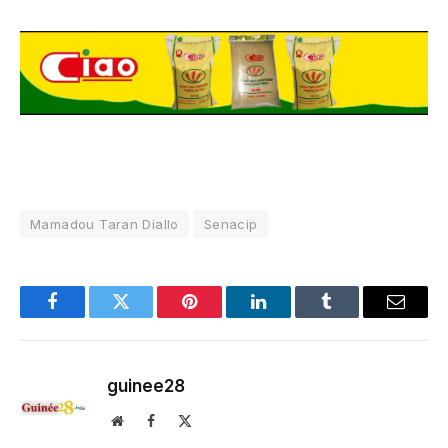
Mamadou Taran Diallo
Senacip
Facebook
Twitter
Pinterest
LinkedIn
Tumblr
Email
guinee28
Website
Facebook
X
(Twitter)