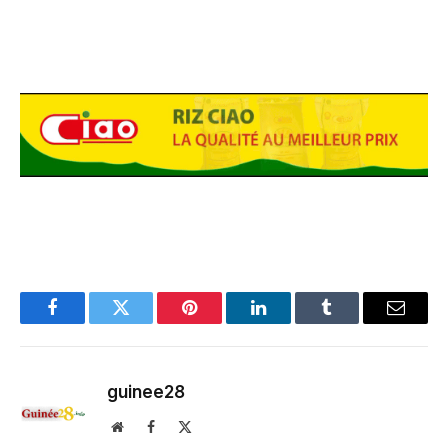
Facebook
Twitter
Pinterest
LinkedIn
Tumblr
Email
guinee28
Website
Facebook
X
(Twitter)