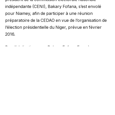
indépendante (CENI), Bakary Fofana, s’est envolé
pour Niamey, afin de participer à une réunion
préparatoire de la CEDAO en vue de l’organisation de
l’élection présidentielle du Niger, prévue en février
2016.
Pas d’abdication pour Bakary Fofana Face à
l’opposition nigérienne. Rejeté par les opposants suite
à sa désignation comme « expert électoral » par la
Communauté économique des Etats d’Afrique de
l’ouest (Cédéao), Bakary Fofana est à Niamey en
compagnie du directeur des opérations de la CENI,
Etienne Soropogui, selon guineenews.
Le refus pour l’opposition politique nigérienne
d’accepter monsieur Fofana dans cette délégation