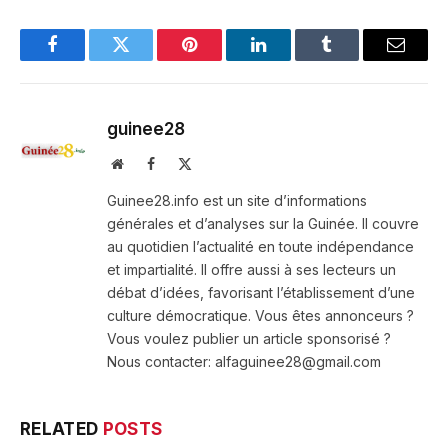
Facebook
Twitter
Pinterest
LinkedIn
Tumblr
Email
guinee28
Website
Facebook
X
(Twitter)
Guinee28.info est un site d’informations
générales et d’analyses sur la Guinée. Il couvre
au quotidien l’actualité en toute indépendance
et impartialité. Il offre aussi à ses lecteurs un
débat d’idées, favorisant l’établissement d’une
culture démocratique. Vous êtes annonceurs ?
Vous voulez publier un article sponsorisé ?
Nous contacter: alfaguinee28@gmail.com
RELATED
POSTS