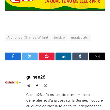
Alphonse Charles Wright
justice
magistrats
Facebook
Twitter
Pinterest
LinkedIn
Tumblr
Email
guinee28
Website
Facebook
X
(Twitter)
Guinee28.info est un site d’informations
générales et d’analyses sur la Guinée. Il couvre
au quotidien l’actualité en toute indépendance