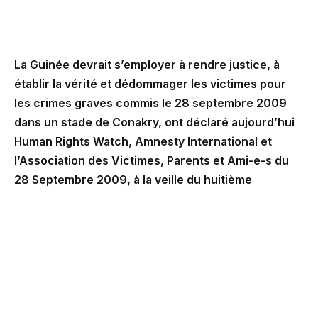
La Guinée devrait s’employer à rendre justice, à
établir la vérité et dédommager les victimes pour
les crimes graves commis le 28 septembre 2009
dans un stade de Conakry, ont déclaré aujourd’hui
Human Rights Watch, Amnesty International et
l’Association des Victimes, Parents et Ami-e-s du
28 Septembre 2009, à la veille du huitième
anniversaire du massacre. Ce jour-là, les forces de
sécurité ont massacré plus de 150 manifestants
pacifiques, et plus de 100 femmes ont été violées.
Des centaines de blessés et des pillages
généralisés ont également été documentés.
L’enquête sur les crimes menée par un groupe de