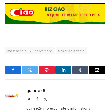
massacre du 28 septembre
Sékouba Konaté
Facebook
Twitter
Pinterest
LinkedIn
Tumblr
Email
guinee28
Website
Facebook
X
(Twitter)
Guinee28.info est un site d’informations