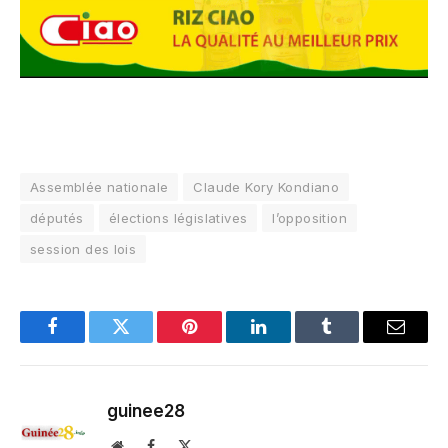
Assemblée nationale
Claude Kory Kondiano
députés
élections législatives
l’opposition
session des lois
Facebook
Twitter
Pinterest
LinkedIn
Tumblr
Email
guinee28
Website
Facebook
X