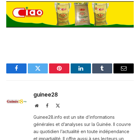
Facebook
Twitter
Pinterest
LinkedIn
Tumblr
Email
guinee28
Website
Facebook
X
(Twitter)
Guinee28.info est un site d’informations
générales et d’analyses sur la Guinée. Il couvre
au quotidien l’actualité en toute indépendance
et impartialité. Il offre aussi à ses lecteurs un