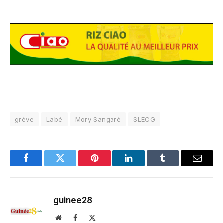
gréve
Labé
Mory Sangaré
SLECG
Facebook
Twitter
Pinterest
LinkedIn
Tumblr
Email
guinee28
Website
Facebook
X