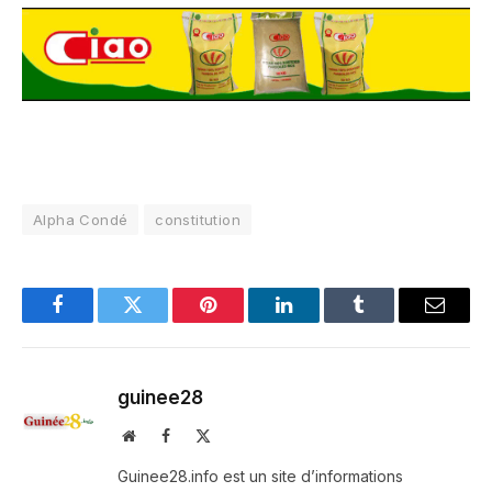
Alpha Condé
constitution
Facebook
Twitter
Pinterest
LinkedIn
Tumblr
Email
guinee28
Website
Facebook
X
(Twitter)
Guinee28.info est un site d’informations