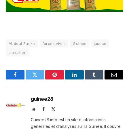
Abdoul Sacko
forces vives
Guinée
justice
transition
Facebook
Twitter
Pinterest
LinkedIn
Tumblr
Email
guinee28
Website
Facebook
X
(Twitter)
Guinee28.info est un site d’informations
générales et d’analyses sur la Guinée. Il couvre