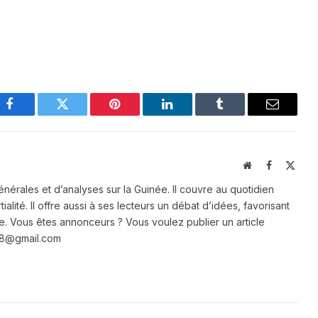
Facebook
Twitter
Pinterest
LinkedIn
Tumblr
Email
Website
Facebook
X
(Twit
énérales et d’analyses sur la Guinée. Il couvre au quotidien
ialité. Il offre aussi à ses lecteurs un débat d’idées, favorisant
e. Vous êtes annonceurs ? Vous voulez publier un article
e28@gmail.com