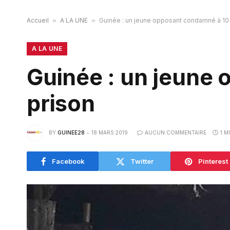
Accueil
»
A LA UNE
»
Guinée : un jeune opposant condamné à 10
A LA UNE
Guinée : un jeune
prison
BY
GUINEE28
18 MARS 2019
AUCUN COMMENTAIRE
1 M
Facebook
Twitter
Pinterest