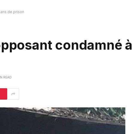
 ans de prison
 opposant condamné à
IN READ