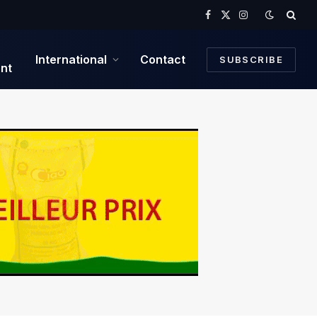
Facebook
X
Instagram
(Twitter)
International
Contact
SUBSCRIBE
nt