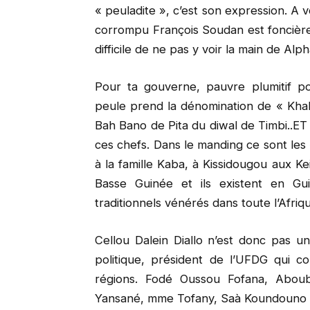
« peuladite », c’est son expression. A 
corrompu François Soudan est foncièr
difficile de ne pas y voir la main de Al
Pour ta gouverne, pauvre plumitif p
peule prend la dénomination de « Khalif
Bah Bano de Pita du diwal de Timbi..ET n
ces chefs. Dans le manding ce sont les
à la famille Kaba, à Kissidougou aux K
Basse Guinée et ils existent en Gu
traditionnels vénérés dans toute l’Afriq
Cellou Dalein Diallo n’est donc pas 
politique, président de l’UFDG qui 
régions. Fodé Oussou Fofana, Abou
Yansané, mme Tofany, Saà Koundouno p