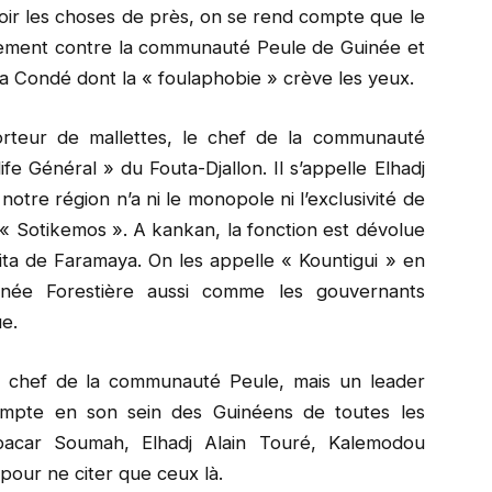
voir les choses de près, on se rend compte que le
ement contre la communauté Peule de Guinée et
pha Condé dont la « foulaphobie » crève les yeux.
orteur de mallettes, le chef de la communauté
e Général » du Fouta-Djallon. Il s’appelle Elhadj
otre région n’a ni le monopole ni l’exclusivité de
 « Sotikemos ». A kankan, la fonction est dévolue
eita de Faramaya. On les appelle « Kountigui » en
inée Forestière aussi comme les gouvernants
ue.
un chef de la communauté Peule, mais un leader
compte en son sein des Guinéens de toutes les
bacar Soumah, Elhadj Alain Touré, Kalemodou
our ne citer que ceux là.