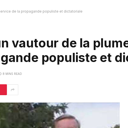
ervice de la propagande populiste et dictatoriale
n vautour de la plum
gande populiste et di
8 MINS READ