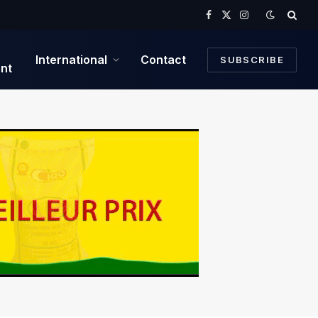
Facebook
X
Instagram
(Twitter)
International
Contact
SUBSCRIBE
nt