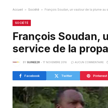
Accueil
»
Société
»
François Soudan, un vautour de la plume au s
SOCIÉTÉ
François Soudan, u
service de la propa
BY
GUINEE28
17 NOVEMBRE 2016
AUCUN COMMENTAIRE
Facebook
Twitter
Pinterest