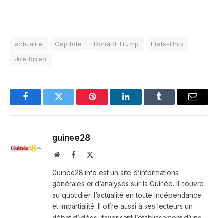
actualite
Capitole
Donald Trump
Etats-Unis
Joe Biden
Facebook
Twitter
Pinterest
LinkedIn
Tumblr
Email
guinee28
Website
Facebook
X
(Twitter)
Guinee28.info est un site d’informations
générales et d’analyses sur la Guinée. Il couvre
au quotidien l’actualité en toute indépendance
et impartialité. Il offre aussi à ses lecteurs un
débat d’idées, favorisant l’établissement d’une