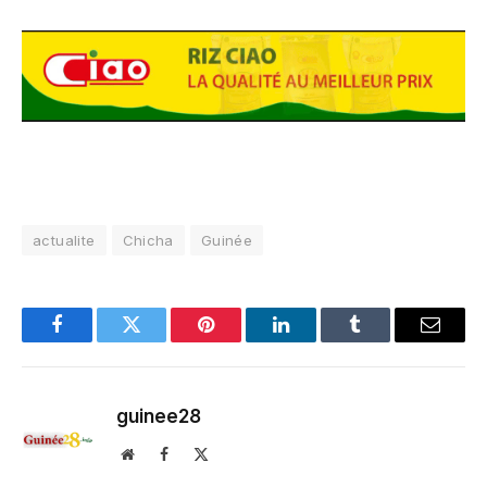
actualite
Chicha
Guinée
Facebook
Twitter
Pinterest
LinkedIn
Tumblr
Email
guinee28
Website
Facebook
X
(Twitter)