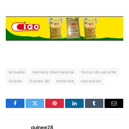
actualite
Amnesty International
forces de sécurité
Guinée
Guinee 28
homicide
répression
Facebook
Twitter
Pinterest
LinkedIn
Tumblr
Email
guinee28