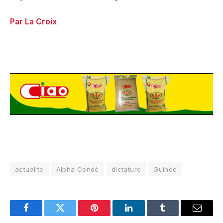
Par La Croix
actualite
Alpha Condé
dictature
Guinée
Facebook
Twitter
Pinterest
LinkedIn
Tumblr
Email