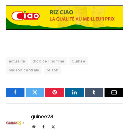
actualite
droit de l'homme
Guinée
Maison centrale
prison
Facebook
Twitter
Pinterest
LinkedIn
Tumblr
Email
guinee28
Website
Facebook
X